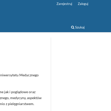
Zarejestruj
Zaloguj
Szukaj
 Uniwersytetu Medycznego
e jak i poglądowe oraz
icznego, medycyny, aspektów
nio z pielęgniarstwem.