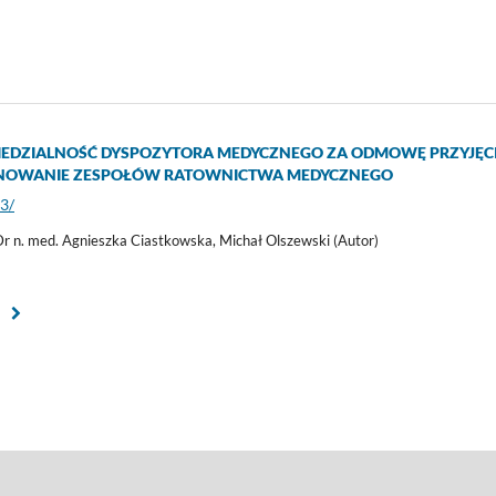
DZIALNOŚĆ DYSPOZYTORA MEDYCZNEGO ZA ODMOWĘ PRZYJĘCI
NOWANIE ZESPOŁÓW RATOWNICTWA MEDYCZNEGO
83/
Dr n. med. Agnieszka Ciastkowska, Michał Olszewski (Autor)