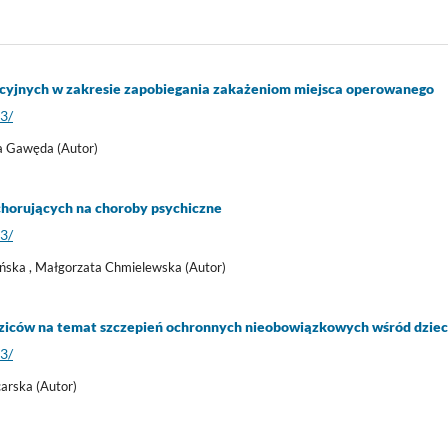
cyjnych w zakresie zapobiegania zakażeniom miejsca operowanego
83/
a Gawęda (Autor)
 chorujących na choroby psychiczne
83/
ińska , Małgorzata Chmielewska (Autor)
ziców na temat szczepień ochronnych nieobowiązkowych wśród dzieci 
83/
arska (Autor)