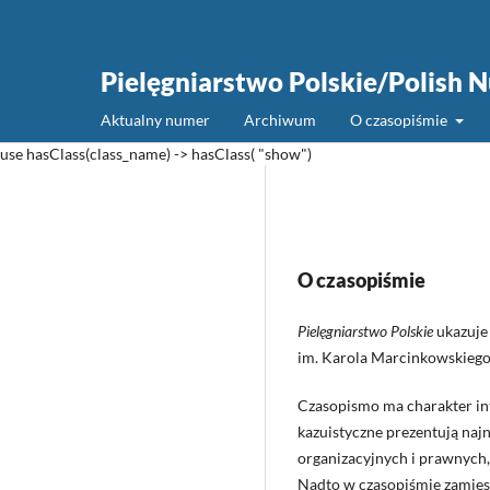
Pielęgniarstwo Polskie/Polish N
Aktualny numer
Archiwum
O czasopiśmie
use hasClass(class_name) -> hasClass( "show")
O czasopiśmie
Pielęgniarstwo Polskie
ukazuje
im. Karola Marcinkowskieg
Czasopismo ma charakter in
kazuistyczne prezentują naj
organizacyjnych i prawnych,
Nadto w czasopiśmie zamiesz