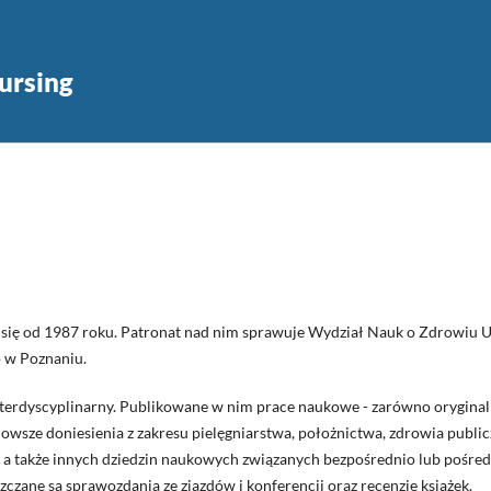
ursing
 się od 1987 roku. Patronat nad nim sprawuje Wydział Nauk o Zdrowiu
o w Poznaniu.
terdyscyplinarny. Publikowane w nim prace naukowe - zarówno oryginaln
nowsze doniesienia z zakresu pielęgniarstwa, położnictwa, zdrowia publ
 a także innych dziedzin naukowych związanych bezpośrednio lub pośred
czane są sprawozdania ze zjazdów i konferencji oraz recenzje książek.