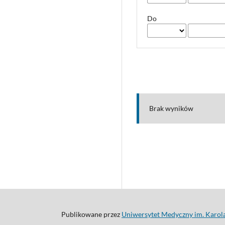
Do
Brak wyników
Publikowane przez
Uniwersytet Medyczny im. Karol