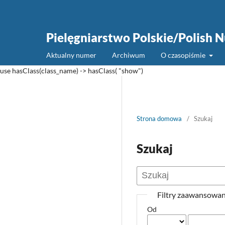
Pielęgniarstwo Polskie/Polish N
Aktualny numer
Archiwum
O czasopiśmie
use hasClass(class_name) -> hasClass( "show")
Strona domowa
/
Szukaj
Szukaj
Filtry zaawansowa
Od