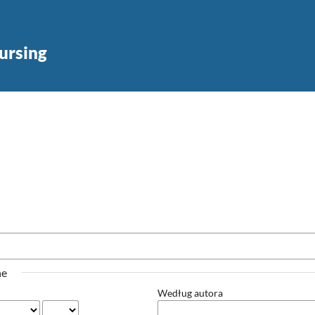
ursing
ne
Według autora