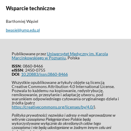
Wsparcie techniczne
Bartłomiej Wąsiel
bwasiel@ump.edu.pl
Publikowane przez
Uniwersytet Medyczny im. Karola
Marcinkowskiego w Poznaniu
, Polska
ISSN
: 0860-8466
eISSN
: 2450-0755
DOI
:
10.20883/issn.0860-8466
Wszystkie opublikowane artykuły objęte są licencją
Creative Commons Attribution 4.0 International License.
Pozwala to każdemu na kopiowanie, redystrybucję,
remiksowanie, przesyłanie i adaptację utworu, pod
warunkiem odpowiedniego cytowania oryginalnego dzieła i
źródła (patrz
https://creativecommons.org/licenses/by/4.0/
).
Polityka prywatności: nazwiska i adresy e-mail wprowadzone w
witrynie czasopisma Pielęgniarstwo Polskie będą
wykorzystywane wyłącznie do określonych celów tego
czasopisma i nie będą udostępniane w żadnym innym celu ani