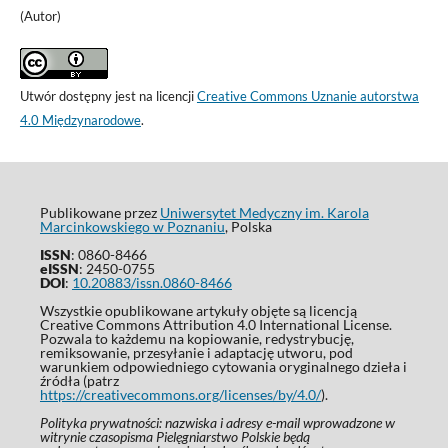
(Autor)
Utwór dostępny jest na licencji
Creative Commons Uznanie autorstwa
4.0 Międzynarodowe
.
Publikowane przez
Uniwersytet Medyczny im. Karola
Marcinkowskiego w Poznaniu
, Polska
ISSN
: 0860-8466
eISSN
: 2450-0755
DOI
:
10.20883/issn.0860-8466
Wszystkie opublikowane artykuły objęte są licencją
Creative Commons Attribution 4.0 International License.
Pozwala to każdemu na kopiowanie, redystrybucję,
remiksowanie, przesyłanie i adaptację utworu, pod
warunkiem odpowiedniego cytowania oryginalnego dzieła i
źródła (patrz
https://creativecommons.org/licenses/by/4.0/
).
Polityka prywatności: nazwiska i adresy e-mail wprowadzone w
witrynie czasopisma Pielęgniarstwo Polskie będą