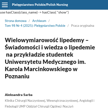
Pielęgniarstwo Polskie/Polish Nursing
use hasClass(class_name) -> hasClass( "show")
Strona domowa
/
Archiwum
/
Tom 98 Nr 4 (2025): Pielęgniarstwo Polskie
/
Praca oryginalna
Wielowymiarowość lipedemy –
Świadomości i wiedza o lipedemie
na przykładzie studentek
Uniwersytetu Medycznego im.
Karola Marcinkowskiego w
Poznaniu
Aleksandra Sarba
Klinika Chirurgii Naczyniowej, Wewnątrznaczyniowej, Angiologii i
Flebologii UMP Oddział Chirurgii Ogólnej i Naczyń