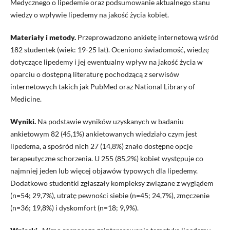
Medycznego o lipedemie oraz podsumowanie aktualnego stanu
wiedzy o wpływie lipedemy na jakość życia kobiet.
Materiały i metody.
Przeprowadzono ankietę internetową wśród
182 studentek (wiek: 19-25 lat). Oceniono świadomość, wiedzę
dotyczące lipedemy i jej ewentualny wpływ na jakość życia w
oparciu o dostępną literaturę pochodzącą z serwisów
internetowych takich jak PubMed oraz National Library of
Medicine.
Wyniki.
Na podstawie wyników uzyskanych w badaniu
ankietowym 82 (45,1%) ankietowanych wiedziało czym jest
lipedema, a spośród nich 27 (14,8%) znało dostępne opcje
terapeutyczne schorzenia. U 255 (85,2%) kobiet występuje co
najmniej jeden lub więcej objawów typowych dla lipedemy.
Dodatkowo studentki zgłaszały kompleksy związane z wyglądem
(n=54; 29,7%), utratę pewności siebie (n=45; 24,7%), zmęczenie
(n=36; 19,8%) i dyskomfort (n=18; 9,9%).