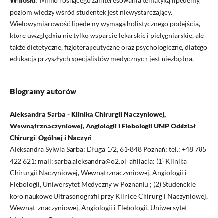
Wnioski.
Mimo rosnącego zainteresowania tematyką lipedemy,
poziom wiedzy wśród studentek jest niewystarczający.
Wielowymiarowość lipedemy wymaga holistycznego podejścia,
które uwzględnia nie tylko wsparcie lekarskie i pielęgniarskie, ale
także dietetyczne, fizjoterapeutyczne oraz psychologiczne, dlatego
edukacja przyszłych specjalistów medycznych jest niezbędna.
Biogramy autorów
Aleksandra Sarba - Klinika Chirurgii Naczyniowej,
Wewnątrznaczyniowej, Angiologii i Flebologii UMP Oddział
Chirurgii Ogólnej i Naczyń
Aleksandra Sylwia Sarba; Długa 1/2, 61-848 Poznań; tel.: +48 785
422 621; mail: sarba.aleksandra@o2.pl; afiliacja: (1) Klinika
Chirurgii Naczyniowej, Wewnątrznaczyniowej, Angiologii i
Flebologii, Uniwersytet Medyczny w Poznaniu ; (2) Studenckie
koło naukowe Ultrasonografii przy Klinice Chirurgii Naczyniowej,
Wewnątrznaczyniowej, Angiologii i Flebologii, Uniwersytet