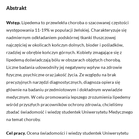
Abstrakt
Wstęp.
Lipedema to przewlekła choroba o szacowanej częstości
występowania 11-19% w populacji żeńskiej. Charakteryzuje się
nadmiernym odkładaniem podskórnej tkanki tłuszczowej
najczęściej w okolicach kończyn dolnych, bioder i pośladków,
rzadziej w obrębie kończyn górnych. Kobiety zmagające się z
lipedemą doświadczają bólu w obszarach objętych chorobą.
Liczne badania udowodniły jej negatywny wpływ na zdrowie
fizyczne, psychiczne oraz jakość życia. Ze względu na brak
precyzyjnych narzędzi diagnostycznych, diagnoza opiera się
głównie na badaniu przedmiotowym i dokładnym wywiadzie
medycznym. W celu promowania lepszego zrozumienia lipedemy
wśród przyszłych pracowników ochrony zdrowia, chcieliśmy
zbadać świadomość i wiedzę studentek Uniwersytetu Medycznego
na temat choroby.
Cel pracy.
Ocena świadomości i wiedzy studentek Uniwersytetu